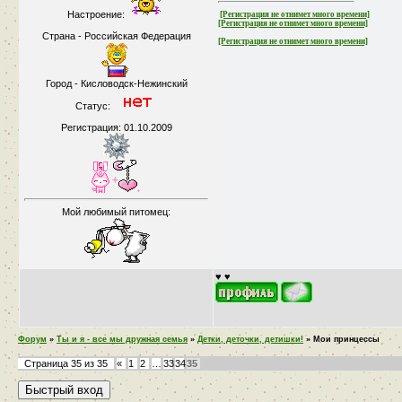
Настроение:
[Регистрация не отнимет много времени]
[Регистрация не отнимет много времени]
Страна - Российская Федерация
[Регистрация не отнимет много времени]
Город - Кисловодск-Нежинский
Статус:
Регистрация: 01.10.2009
Мой любимый питомец:
♥ ♥
Форум
»
Ты и я - все мы дружная семья
»
Детки, деточки, детишки!
»
Мои принцессы
Страница
35
из
35
«
1
2
…
33
34
35