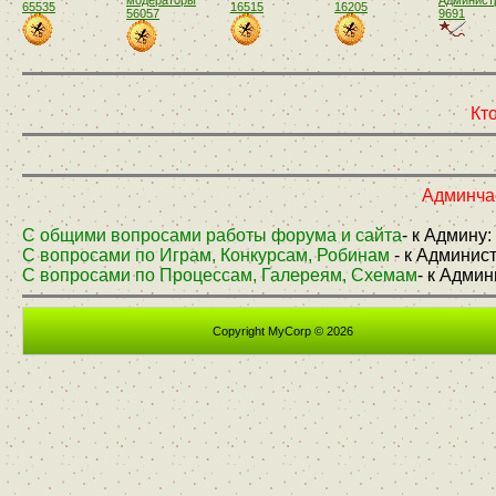
65535
16515
16205
56057
9691
Кто
Админчас
С общими вопросами работы форума и сайта
- к Админу:
С вопросами по Играм, Конкурсам, Робинам
- к Админис
С вопросами по Процессам, Галереям, Схемам
- к Адми
Copyright MyCorp © 2026