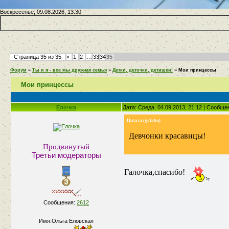
Воскресенье, 09.08.2026, 13:30
Страница
35
из
35
«
1
2
…
33
34
35
Форум
»
Ты и я - все мы дружная семья
»
Детки, деточки, детишки!
»
Мои принцессы
Мои принцессы
Елочка
Дата: Среда, 04.09.2013, 21:12 | Сообщ
Цитата
(
galabn
)
Девчонки красавицы!
Продвинутый
Третьи модераторы
Галочка,спасибо!
Сообщения:
2612
Имя:Ольга Еловская