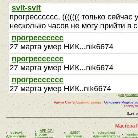
Для добавле
Админ Сайта,
Администраторы,
Основные Модерато
Телепузи
(Цвето
Мастера 
APRIORI
svit-svit
nik6674
sokrut-best
Вторые
lorado
Админ сайта
Телепузики
Администраторы
модераторы
Админист