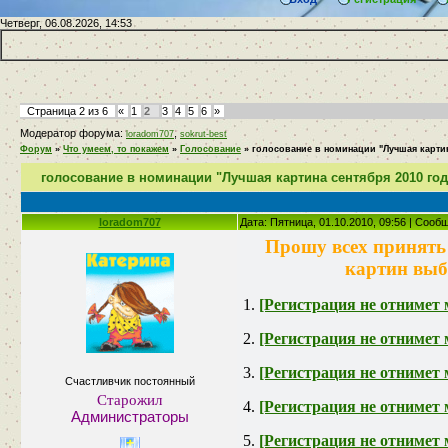
Четверг, 06.08.2026, 14:53
Страница
2
из
6
«
1
2
3
4
5
6
»
Модератор форума:
,
loradom707
sokrut-best
Форум
»
Что умеем, то покажем
»
Голосование
»
голосование в номинации "Лучшая картин
голосование в номинации "Лучшая картина сентября 2010 год
loradom707
Дата: Пятница, 01.10.2010, 09:56 | Соо
Прошу всех принять 
картин выб
1.
[Регистрация не отнимет 
2.
[Регистрация не отнимет 
3.
[Регистрация не отнимет 
Счастливчик постоянный
Старожил
4.
[Регистрация не отнимет 
Администраторы
5.
[Регистрация не отнимет 