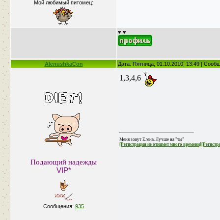
Мой любимый питомец:
♥ ♥
AlenushkaCon
Дата: Пятница, 01.10.2010, 13:49 | Соо
1,3,4,6
Меня зовут Елена. Лучше на "ты"
[Регистрация не отнимет много времени]
[Регистр
Подающий надежды
VIP*
Сообщения:
935