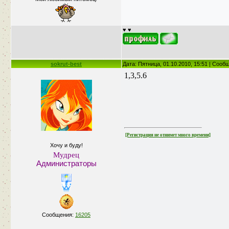
♥ ♥
sokrut-best
Дата: Пятница, 01.10.2010, 15:51 | Соо
1,3,5.6
[Регистрация не отнимет много времени]
Хочу и буду!
Мудрец
Администраторы
Сообщения:
16205