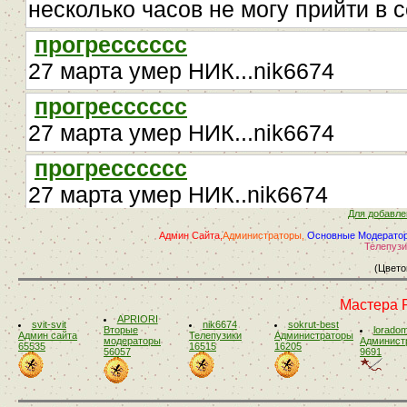
Для добавле
Админ Сайта,
Администраторы,
Основные Модерато
Телепузи
(Цвето
Мастера 
APRIORI
svit-svit
nik6674
sokrut-best
Вторые
lorado
Админ сайта
Телепузики
Администраторы
модераторы
Админист
65535
16515
16205
56057
9691