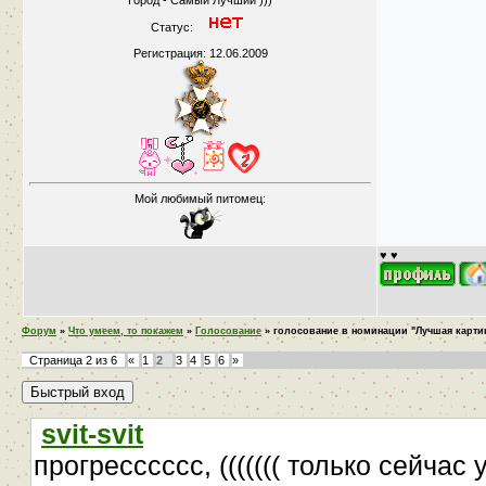
Город - Самый Лучший )))
Статус:
Регистрация: 12.06.2009
Мой любимый питомец:
♥ ♥
Форум
»
Что умеем, то покажем
»
Голосование
»
голосование в номинации "Лучшая картин
Страница
2
из
6
«
1
2
3
4
5
6
»