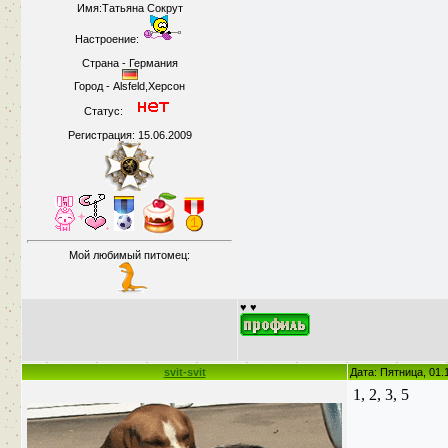
Имя:Татьяна Сокрут
Настроение:
Страна - Германия
Город - Alsfeld,Херсон
Статус:
Регистрация: 15.06.2009
Мой любимый питомец:
♥ ♥
svit-svit
Дата: Пятница, 01.
1, 2, 3, 5