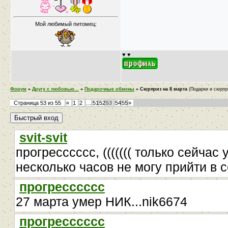
Мой любимый питомец:
♥ ♥
Форум
»
Другу с любовью...
»
Подарочные обмены
»
Сюрприз на 8 марта
(Подарки и сюрпр
Страница
53
из
55
«
1
2
…
51
52
53
54
55
»