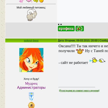
Мой любимый питомец:
♥ ♥
sokrut-best
Дата: Вторник, 09.03.2010, 20:00 | Сооб
Оксана!!!! Ты так ничего и н
получили
Ну с Таней по
- сайт не работает
Хочу и буду!
Мудрец
Администраторы
[Регистрация не отнимет много времени]