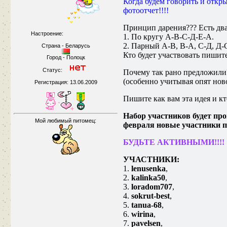
Когда будем говорить и откры
фотоотчет!!!!
Принцип дарения??? Есть два
Настроение:
1. По кругу А-В-С-Д-Е-А.
2. Парный А-В, В-А, С-Д, Д-
Страна - Беларусь
Кто будет участвовать пишит
Город - Полоцк
Статус:
Почему так рано предложили?
(особенно учитывая опят нов
Регистрация: 13.06.2009
Пишите как вам эта идея и кт
Набор участников будет про
Мой любимый питомец:
февраля новые участники п
БУДЬТЕ АКТИВНЫМИ!!!!
УЧАСТНИКИ:
1.
lenusenka
,
2.
kalinka50
,
3.
loradom707
,
4.
sokrut-best
,
5.
tanua-68
,
6.
wirina
,
7.
pavelsen
,