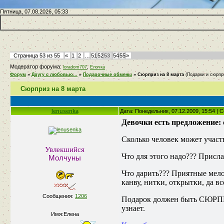
Пятница, 07.08.2026, 05:33
Страница
53
из
55
«
1
2
…
51
52
53
54
55
»
Модератор форума:
,
loradom707
Елочка
Форум
»
Другу с любовью...
»
Подарочные обмены
»
Сюрприз на 8 марта
(Подарки и сюрпр
Сюрприз на 8 марта
lenusenka
Дата: Понедельник, 07.12.2009, 15:54 |
Девочки есть предложение: с
Сколько человек может участв
Увлекшийся
Что для этого надо??? Присл
Молчуны
Что дарить??? Приятные мел
канву, нитки, открытки, да в
Сообщения:
1206
Подарок должен быть СЮРПРИ
узнает.
Имя:Елена