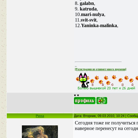
8.
galabn
,
9.
katruda
,
10.
mari-nulya
,
11.
svit-svit
,
12.
Yaninka-malinka
,
--
[Регистрация не отнимет много времени]
♥ ♥
Рина
Дата: Вторник, 09.03.2010, 10:24 | Сооб
Сегодня тоже не получиться 
наверное перенесут на сегодня