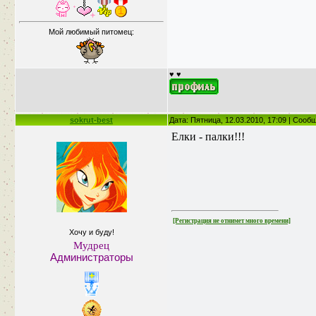
Мой любимый питомец:
♥ ♥
sokrut-best
Дата: Пятница, 12.03.2010, 17:09 | Соо
Елки - палки!!!
[Регистрация не отнимет много времени]
Хочу и буду!
Мудрец
Администраторы