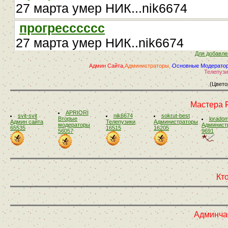
Для добавле
Админ Сайта,
Администраторы,
Основные Модерато
Телепузи
(Цвето
Мастера 
APRIORI
svit-svit
nik6674
sokrut-best
Вторые
lorado
Админ сайта
Телепузики
Администраторы
модераторы
Админист
65535
16515
16205
56057
9691
Кто
Админчас