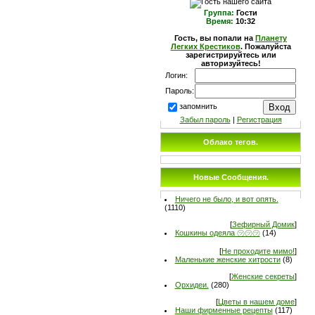
Группа:
Гости
Время:
10:32
Гость, вы попали на
Планету
Легких Крестиков
. Пожалуйста
зарегистрируйтесь или
авторизуйтесь!
Логин:
Пароль:
запомнить
Забыл пароль
|
Регистрация
Облако тегов.
Новые Сообщения.
Ничего не было, и вот опять.
(1110)
[
Зефирный Домик
]
Кошкины одеяла ㋡㋡㋡
(14)
[
Не проходите мимо!
]
Маленькие женские хитрости
(8)
[
Женские секреты
]
Орхидеи.
(280)
[
Цветы в нашем доме
]
Наши фирменные рецепты
(117)