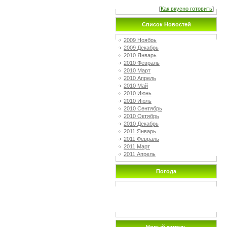
[
Как вкусно готовить
]
Список Новостей
2009 Ноябрь
2009 Декабрь
2010 Январь
2010 Февраль
2010 Март
2010 Апрель
2010 Май
2010 Июнь
2010 Июль
2010 Сентябрь
2010 Октябрь
2010 Декабрь
2011 Январь
2011 Февраль
2011 Март
2011 Апрель
Погода