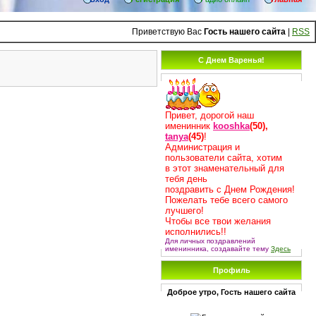
Приветствую Вас
Гость нашего сайта
|
RSS
С Днем Варенья!
Привет, дорогой наш
именинник
kooshka
(50)
,
tanya
(45)
!
Администрация и
пользователи сайта, хотим
в этот знаменательный для
тебя день
поздравить с Днем Рождения!
Пожелать тебе всего самого
лучшего!
Чтобы все твои желания
исполнились!!
Для личных поздравлений
именинника, создавайте тему
Здесь
Профиль
Доброе утро, Гость нашего сайта