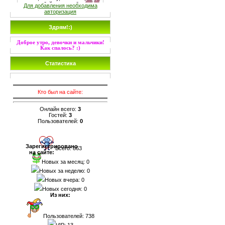
Для добавления необходима
авторизация
Здрям!:)
Доброе утро, девочки и мальчики!
Как спалось? :)
Статистика
Кто был на сайте:
Онлайн всего:
3
Гостей:
3
Пользователей:
0
Зарегистрировано
Всего: 863
на сайте:
Новых за месяц: 0
Новых за неделю: 0
Новых вчера: 0
Новых сегодня: 0
Из них:
Пользователей: 738
VIP: 13