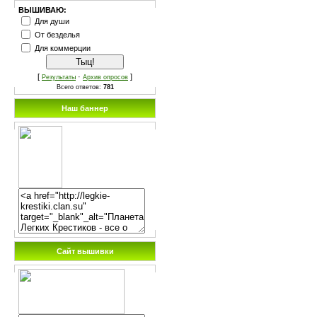
ВЫШИВАЮ:
Для души
От безделья
Для коммерции
[
·
]
Результаты
Архив опросов
Всего ответов:
781
Наш баннер
Сайт вышивки