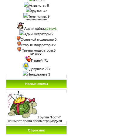
Активисты: 8
Друзья: 42
Телепузики: 9
******************
Админ сайта:
svit-svit
Администраторы:2
Основной модератор:0
Вторые модераторы:2
Третьи модераторы:5
Из них:
Парней: 71
Девушек: 717
Ненадежные:3
Новые схемы
Группа "Гости"
не имеет права просмотра модуля
Опросник