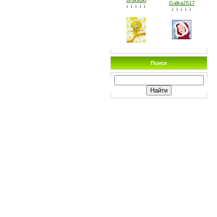
brukituki
Galka2517
↓ ↓ ↓ ↓ ↓
↓ ↓ ↓ ↓ ↓
Поиск