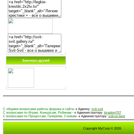
Баннеры друзей
С общими вопросами работы форума и сайта
- к Админу:
svit-svit
С вопросами по Играм, Конкурсам, Робинам
- к Администратору:
loradom707
С вопросами по Процессам, Галереям, Схемам
- к Администратору:
sokrut-best
Copyright MyCorp © 2026