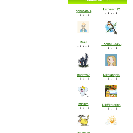
Новый житель
Labyrinth12
gobofi4874
↓ ↓ ↓ ↓ ↓
↓ ↓ ↓ ↓ ↓
Baza
Елена123456
↓ ↓ ↓ ↓ ↓
↓ ↓ ↓ ↓ ↓
nadrew2
Nikelangela
↓ ↓ ↓ ↓ ↓
↓ ↓ ↓ ↓ ↓
minirita
NikEkaterina
↓ ↓ ↓ ↓ ↓
↓ ↓ ↓ ↓ ↓